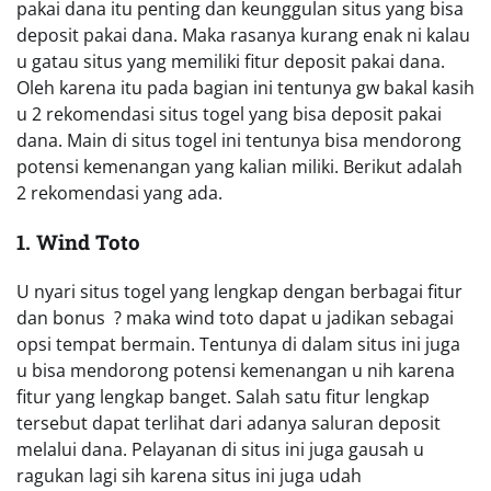
pakai dana itu penting dan keunggulan situs yang bisa
deposit pakai dana. Maka rasanya kurang enak ni kalau
u gatau situs yang memiliki fitur deposit pakai dana.
Oleh karena itu pada bagian ini tentunya gw bakal kasih
u 2 rekomendasi situs togel yang bisa deposit pakai
dana. Main di situs togel ini tentunya bisa mendorong
potensi kemenangan yang kalian miliki. Berikut adalah
2 rekomendasi yang ada.
1. Wind Toto
U nyari situs togel yang lengkap dengan berbagai fitur
dan bonus ? maka wind toto dapat u jadikan sebagai
opsi tempat bermain. Tentunya di dalam situs ini juga
u bisa mendorong potensi kemenangan u nih karena
fitur yang lengkap banget. Salah satu fitur lengkap
tersebut dapat terlihat dari adanya saluran deposit
melalui dana. Pelayanan di situs ini juga gausah u
ragukan lagi sih karena situs ini juga udah