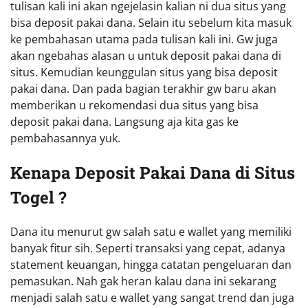
tulisan kali ini akan ngejelasin kalian ni dua situs yang
bisa deposit pakai dana. Selain itu sebelum kita masuk
ke pembahasan utama pada tulisan kali ini. Gw juga
akan ngebahas alasan u untuk deposit pakai dana di
situs. Kemudian keunggulan situs yang bisa deposit
pakai dana. Dan pada bagian terakhir gw baru akan
memberikan u rekomendasi dua situs yang bisa
deposit pakai dana. Langsung aja kita gas ke
pembahasannya yuk.
Kenapa Deposit Pakai Dana di Situs
Togel ?
Dana itu menurut gw salah satu e wallet yang memiliki
banyak fitur sih. Seperti transaksi yang cepat, adanya
statement keuangan, hingga catatan pengeluaran dan
pemasukan. Nah gak heran kalau dana ini sekarang
menjadi salah satu e wallet yang sangat trend dan juga