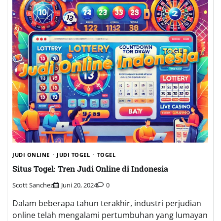
JUDI ONLINE
JUDI TOGEL
TOGEL
Situs Togel: Tren Judi Online di Indonesia
Scott Sanchez
Juni 20, 2024
0
Dalam beberapa tahun terakhir, industri perjudian
online telah mengalami pertumbuhan yang lumayan