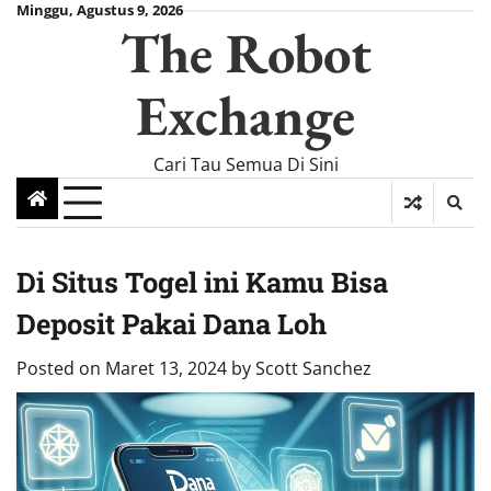
Skip
Minggu, Agustus 9, 2026
The Robot
to
content
Exchange
Cari Tau Semua Di Sini
Di Situs Togel ini Kamu Bisa
Deposit Pakai Dana Loh
Posted on
Maret 13, 2024
by
Scott Sanchez