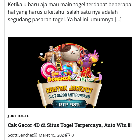
Ketika u baru aja mau main togel terdapat beberapa
hal yang harus u ketahui salah satu nya adalah
segudang pasaran togel. Ya hal ini umumnya […]
JUDI TOGEL
Cak Gacor 4D di Situs Togel Terpercaya, Auto Win !!!
Scott Sanchez
Maret 15, 2024
0